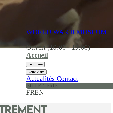
WORLD WAR II MUSEUM
Ouvert (10:00 - 19:00)
Accueil
Le musée
Votre visite
Actualités
Contact
BILLETTERIE
FR
EN
utrement