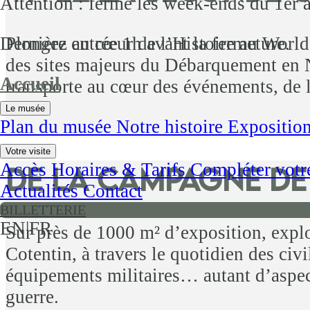
Attention : fermé les week-ends du 1er 
Plongez au cœur de l’Histoire au World
Dernière entrée 1h avant la fermeture.
des sites majeurs du Débarquement en 
Accueil
transporte au cœur des événements, de l
Le musée
Plan du musée
Notre histoire
Expositio
Votre visite
Accès
Horaires & Tarifs
Compléter votr
De la campagne de
Actualités
Contact
BILLETTERIE
EN
|
FR
Sur près de 1000 m² d’exposition, explo
Cotentin, à travers le quotidien des civ
équipements militaires… autant d’aspec
guerre.