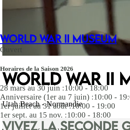
WORLD WAR II MUSEUM
Ouvert
Horaires de la Saison 2026
World War II
28 mars au 30 juin :
10:00 - 18:00
Anniversaire (1er au 7 juin) :
10:00 - 19
Utah Beach - Normandie
1er juillet au 31 août :
10:00 - 19:00
1er sept. au 15 nov. :
10:00 - 18:00
Vivez la Seconde 