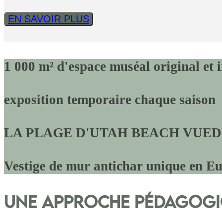
EN SAVOIR PLUS
1 000 m² d'espace muséal original et 
exposition temporaire chaque saison
LA PLAGE D'UTAH BEACH VUE
D
Vestige de mur antichar unique en E
Une approche pédagogiq