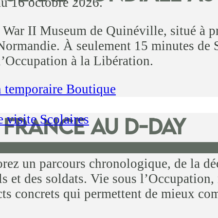
au 16 octobre 2026.
 War II Museum de Quinéville, situé à 
Normandie. À seulement 15 minutes de S
’Occupation à la Libération.
n temporaire
Boutique
e visite
Scolaires
 France au D-DAY
rez un parcours chronologique, de la décl
ils et des soldats. Vie sous l’Occupation,
ts concrets qui permettent de mieux comp