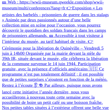
🎫 Web : https://wwii-museum.qweekle.com/shop/wwii-
museum/multi/conferences?lang=fr 👉Exposition « Les
artistes des barbelés - prisonniers de guerre dans les stalags
» Animée par deux passionnés autour d’une belle
collection mise en scène pour l’occasion, vous pourrez
découvrir le quotidien des soldats français dans les camps
de prisonniers allemands. 🎫 Accessible à tout visiteur à
l’intérieur du musée, au tarif habituel de visite. 👉
Cérémonie pour la libération de Quinéville – Vendredi 5
juin à 14h00 Organisée par la mairie devant la stèle du
39th IR, située devant le musée, elle célébrera la libération
de la commune survenue le 14 juin 1944. Participation
gratuite, avec la présence d’officiels américains 🇺🇸 Ce
programme n’est pas totalement définitif ; il est possible
que de petites surprises s’ajoutent en fonction de la météo.
Restez à l’écoute 👂 🍻 Par ailleurs, puisque nous avons
lancé cette initiative l’année dernière, nous vous
accueillerons à nouveau toute cette semaine avec la
possibilité de boire un petit café ou une boisson fraîche.
Nos petites tables situées à l’extérieur offrent une belle vue