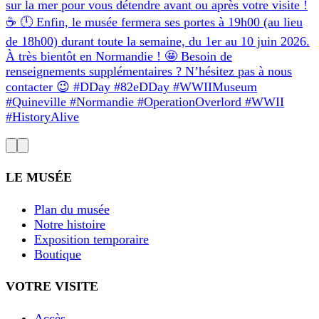
sur la mer pour vous détendre avant ou après votre visite !
☕ 🕛 Enfin, le musée fermera ses portes à 19h00 (au lieu
de 18h00) durant toute la semaine, du 1er au 10 juin 2026.
À très bientôt en Normandie ! 🤩 Besoin de
renseignements supplémentaires ? N’hésitez pas à nous
contacter 😉 #DDay #82eDDay #WWIIMuseum
#Quineville #Normandie #OperationOverlord #WWII
#HistoryAlive
LE MUSÉE
Plan du musée
Notre histoire
Exposition temporaire
Boutique
VOTRE VISITE
Accès