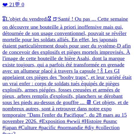
❤️ 21
💬 0
🎖L'objet du vendredi🎖 🍺Santé ! Ou pas ... Cette semaine
on découvre une bouteille à priori inoffensive mais qui,
détournée de son usage conventionnel, pouvait se révéler
mortelle pour les soldats alliés. En effet, les japonais
étaient particulièrement doués pour user du système-D afin
de concevoir des explosifs et pièges mortels improvisés. À
l'image de cette bouteille de bière Asahi, dont la marque
existe toujours, qui a parfois été transformée en grenade
avec un allumeur placé à travers la capsule ! 🍾 Les GI
appelaient ces pièges des "booby traps", et leur variété était
un vrai enfer : corps de soldats tués équipés de pièges
explosifs, armes piégées, fosses creusées et armées de
pieux, arbres remplis d'explosifs, planchers se dérobant
sous les pieds au-dessus de gouffre ... 📆 Cet objets, et de
nombreux autres, sont à retrouver dans notre expo
temporaire "Dans l'enfer du Pacifique", du 28 mars au 15
novembre 2026. #Exposition #wwii #Histoire #usmc
#japan #Culture #pacific #normandie #diy #collection
#ww2