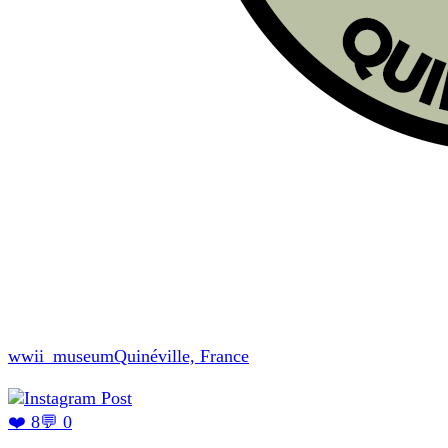
wwii_museum
Quinéville, France
❤️ 8
💬 0