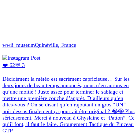
wwii_museum
Quinéville, France
❤️ 62
💬 3
Décidément la météo est sacrément capricieuse… Sur les
deux jours de beau temps annoncés, nous n’en aurons eu
qu’une moitié ! Juste assez pour terminer le sablage et
mettre une première couche d’apprêt. D’ailleurs qu’en
dites-vous ? On se disant qu’en rajoutant un gros “UN”
noir dessus finalement ça pourrait être original ? 😂🤪 Plus
sérieusement. Merci à nouveau à Ghyslaine et “Patton”. Ce
qu’il font, il faut le faire. Groupement Tactique du Pinceau
GTP