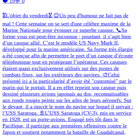
❤️ 19
💬 0
🎖L'objet du vendredi🎖 😉Un peu d'humour ne fait pas de
mal ! Cette semaine on se sert d'une célèbre maxime de la
Marine Nationale pour évoquer ce superbe casque. 📞Sa
forme vous est peut-être inconnue ; pourtant, il s’agit bien
d’un casque allié. C’est le modèle US Navy Mark II,
développé pour la marine américaine. Sa forme très élargie
a été conçue afin de permettre le port d’un casque d’écoute
téléphonique tout en protégeant l’opérateur. Ces casques
étaient quasi exclusivement utilisés sur des postes de
combats fixes, sur les extérieurs des navires. 🎨Celui
présenté ici a la particularité d’avoir été "customisé" par le
marin qui le portait. Il a en effet repeint son casque puis
dessiné plusieurs avions japonais au dos, reconnaissables
aux ronds rouges peints sur les ailes de leurs aéronefs. Sur
le devant, il a inscrit le nom du navire sur lequel il servait :
l’USS Saratoga. 🚢L’USS Saratoga (CV-3), mis en service
en 1928, est un porte-avions. Engagé très tôt dans le
Pacifique, il participe aux premières offensives contre le
Japon et soutient notamment la bataille de Guadalcanal,