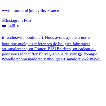
wwii_museum
Quinéville, France
❤️ 34
💬 0
🕯️ Exclusivité boutique 🕯️ Nous avons ajouté à notre
boutique quelques références de bougies fabriquées
artisanalement, en France 🇫🇷 En déco, en cadeau ou
pour vous réchauffer l’hiver, à vous de voir 😉 #bougie
#candle #homemade #diy #bougieartisanale #ww2 #wwii