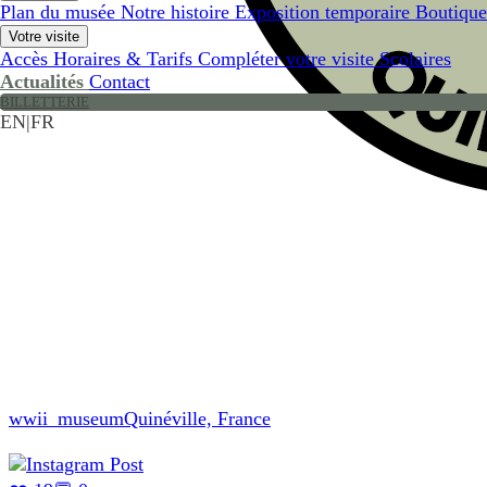
Plan du musée
Notre histoire
Exposition temporaire
Boutique
Votre visite
Accès
Horaires & Tarifs
Compléter votre visite
Scolaires
Actualités
Contact
BILLETTERIE
EN
|
FR
wwii_museum
Quinéville, France