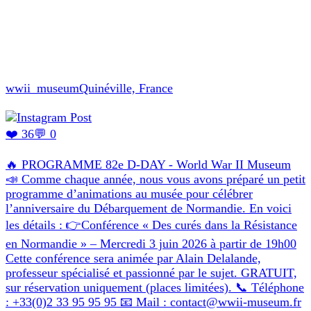
wwii_museum
Quinéville, France
❤️ 36
💬 0
🔥 PROGRAMME 82e D-DAY - World War II Museum
📣 Comme chaque année, nous vous avons préparé un petit
programme d’animations au musée pour célébrer
l’anniversaire du Débarquement de Normandie. En voici
les détails : 👉Conférence « Des curés dans la Résistance
en Normandie » – Mercredi 3 juin 2026 à partir de 19h00
Cette conférence sera animée par Alain Delalande,
professeur spécialisé et passionné par le sujet. GRATUIT,
sur réservation uniquement (places limitées). 📞 Téléphone
: +33(0)2 33 95 95 95 📧 Mail : contact@wwii-museum.fr