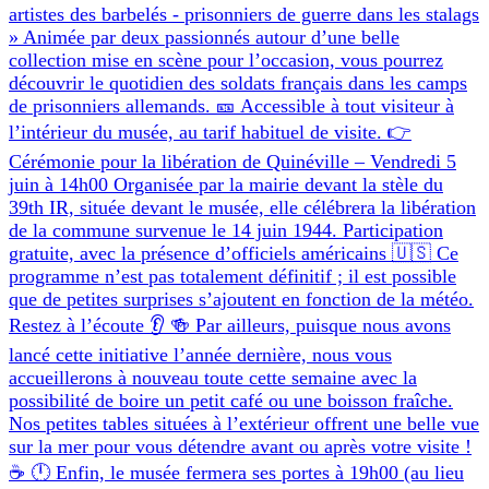
artistes des barbelés - prisonniers de guerre dans les stalags
» Animée par deux passionnés autour d’une belle
collection mise en scène pour l’occasion, vous pourrez
découvrir le quotidien des soldats français dans les camps
de prisonniers allemands. 🎫 Accessible à tout visiteur à
l’intérieur du musée, au tarif habituel de visite. 👉
Cérémonie pour la libération de Quinéville – Vendredi 5
juin à 14h00 Organisée par la mairie devant la stèle du
39th IR, située devant le musée, elle célébrera la libération
de la commune survenue le 14 juin 1944. Participation
gratuite, avec la présence d’officiels américains 🇺🇸 Ce
programme n’est pas totalement définitif ; il est possible
que de petites surprises s’ajoutent en fonction de la météo.
Restez à l’écoute 👂 🍻 Par ailleurs, puisque nous avons
lancé cette initiative l’année dernière, nous vous
accueillerons à nouveau toute cette semaine avec la
possibilité de boire un petit café ou une boisson fraîche.
Nos petites tables situées à l’extérieur offrent une belle vue
sur la mer pour vous détendre avant ou après votre visite !
☕ 🕛 Enfin, le musée fermera ses portes à 19h00 (au lieu