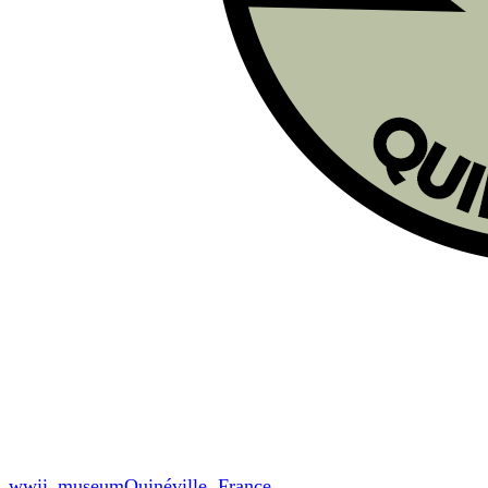
wwii_museum
Quinéville, France