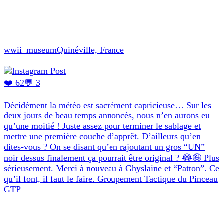
wwii_museum
Quinéville, France
❤️ 62
💬 3
Décidément la météo est sacrément capricieuse… Sur les
deux jours de beau temps annoncés, nous n’en aurons eu
qu’une moitié ! Juste assez pour terminer le sablage et
mettre une première couche d’apprêt. D’ailleurs qu’en
dites-vous ? On se disant qu’en rajoutant un gros “UN”
noir dessus finalement ça pourrait être original ? 😂🤪 Plus
sérieusement. Merci à nouveau à Ghyslaine et “Patton”. Ce
qu’il font, il faut le faire. Groupement Tactique du Pinceau
GTP