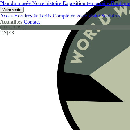
Plan du musée
Notre histoire
Exposition temporaire
Boutique
Votre visite
Accès
Horaires & Tarifs
Compléter votre visite
Scolaires
Actualités
Contact
BILLETTERIE
EN
|
FR