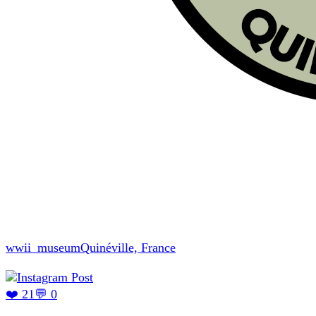
wwii_museum
Quinéville, France
❤️ 21
💬 0