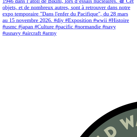
1946 dans l’atoll de Bikini, lors d’essais nucléaires. 📆 Cet
objets, et de nombreux autres, sont à retrouver dans notre
expo temporaire "Dans l'enfer du Pacifique", du 28 mars
au 15 novembre 2026. #diy #Exposition #wwii #Histoire
#usmc #japan #Culture #pacific #normandie #navy
#usnavy #aircraft #army