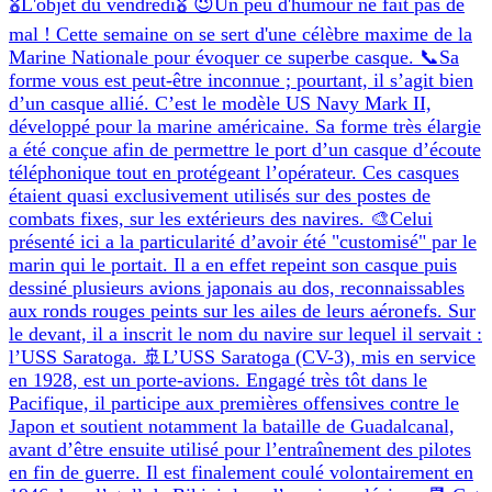
🎖L'objet du vendredi🎖 😉Un peu d'humour ne fait pas de
mal ! Cette semaine on se sert d'une célèbre maxime de la
Marine Nationale pour évoquer ce superbe casque. 📞Sa
forme vous est peut-être inconnue ; pourtant, il s’agit bien
d’un casque allié. C’est le modèle US Navy Mark II,
développé pour la marine américaine. Sa forme très élargie
a été conçue afin de permettre le port d’un casque d’écoute
téléphonique tout en protégeant l’opérateur. Ces casques
étaient quasi exclusivement utilisés sur des postes de
combats fixes, sur les extérieurs des navires. 🎨Celui
présenté ici a la particularité d’avoir été "customisé" par le
marin qui le portait. Il a en effet repeint son casque puis
dessiné plusieurs avions japonais au dos, reconnaissables
aux ronds rouges peints sur les ailes de leurs aéronefs. Sur
le devant, il a inscrit le nom du navire sur lequel il servait :
l’USS Saratoga. 🚢L’USS Saratoga (CV-3), mis en service
en 1928, est un porte-avions. Engagé très tôt dans le
Pacifique, il participe aux premières offensives contre le
Japon et soutient notamment la bataille de Guadalcanal,
avant d’être ensuite utilisé pour l’entraînement des pilotes
en fin de guerre. Il est finalement coulé volontairement en