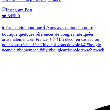
❤️ 34
💬 0
🕯️ Exclusivité boutique 🕯️ Nous avons ajouté à notre
boutique quelques références de bougies fabriquées
artisanalement, en France 🇫🇷 En déco, en cadeau ou
pour vous réchauffer l’hiver, à vous de voir 😉 #bougie
#candle #homemade #diy #bougieartisanale #ww2 #wwii