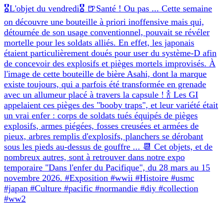
🎖L'objet du vendredi🎖 🍺Santé ! Ou pas ... Cette semaine
on découvre une bouteille à priori inoffensive mais qui,
détournée de son usage conventionnel, pouvait se révéler
mortelle pour les soldats alliés. En effet, les japonais
étaient particulièrement doués pour user du système-D afin
de concevoir des explosifs et pièges mortels improvisés. À
l'image de cette bouteille de bière Asahi, dont la marque
existe toujours, qui a parfois été transformée en grenade
avec un allumeur placé à travers la capsule ! 🍾 Les GI
appelaient ces pièges des "booby traps", et leur variété était
un vrai enfer : corps de soldats tués équipés de pièges
explosifs, armes piégées, fosses creusées et armées de
pieux, arbres remplis d'explosifs, planchers se dérobant
sous les pieds au-dessus de gouffre ... 📆 Cet objets, et de
nombreux autres, sont à retrouver dans notre expo
temporaire "Dans l'enfer du Pacifique", du 28 mars au 15
novembre 2026. #Exposition #wwii #Histoire #usmc
#japan #Culture #pacific #normandie #diy #collection
#ww2