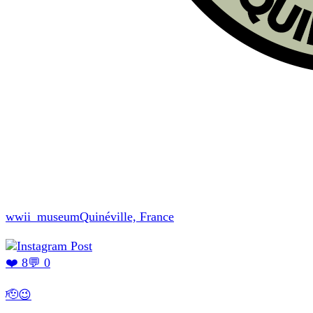
wwii_museum
Quinéville, France
❤️ 8
💬 0
🫡😉