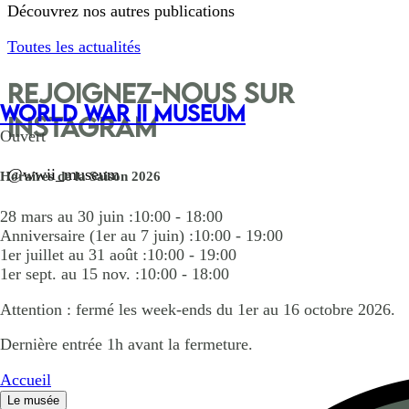
Découvrez nos autres publications
Toutes les actualités
Rejoignez-nous sur
WORLD WAR II MUSEUM
Instagram
Ouvert
@wwii_museum
Horaires de la Saison 2026
28 mars au 30 juin :
10:00 - 18:00
Anniversaire (1er au 7 juin) :
10:00 - 19:00
1er juillet au 31 août :
10:00 - 19:00
1er sept. au 15 nov. :
10:00 - 18:00
Attention : fermé les week-ends du 1er au 16 octobre 2026.
Dernière entrée 1h avant la fermeture.
Accueil
Le musée