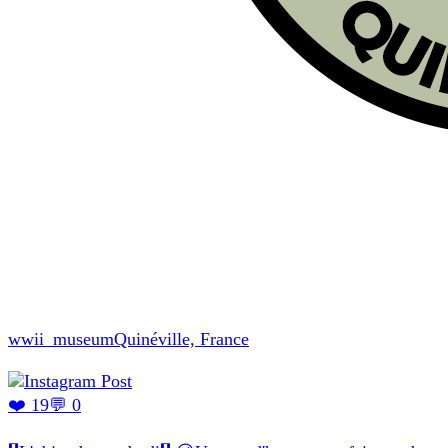
wwii_museum
Quinéville, France
❤️ 19
💬 0