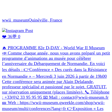
wwii_museum
Quinéville, France
❤️ 36
💬 0
🔥 PROGRAMME 82e D-DAY - World War II Museum
📣 Comme chaque année, nous vous avons préparé un petit
programme d’animations au musée pour célébrer
l’anniversaire du Débarquement de Normandie. En voici
les détails : 👉Conférence « Des curés dans la Résistance
en Normandie » – Mercredi 3 juin 2026 à partir de 19h00
Cette conférence sera animée par Alain Delalande,
professeur spécialisé et passionné par le sujet. GRATUIT,
sur réservation uniquement (places limitées). 📞 Téléphone
: +33(0)2 33 95 95 95 📧 Mail : contact@wwii-museum.fr
🎫 Web : https://wwii-museum.qweekle.com/shop/wwii-
museum/multi/conferences?lang=fr 👉Exposition « Les