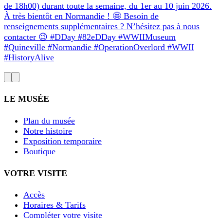
de 18h00) durant toute la semaine, du 1er au 10 juin 2026.
À très bientôt en Normandie ! 🤩 Besoin de
renseignements supplémentaires ? N’hésitez pas à nous
contacter 😉 #DDay #82eDDay #WWIIMuseum
#Quineville #Normandie #OperationOverlord #WWII
#HistoryAlive
LE MUSÉE
Plan du musée
Notre histoire
Exposition temporaire
Boutique
VOTRE VISITE
Accès
Horaires & Tarifs
Compléter votre visite