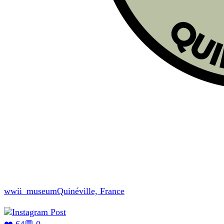
wwii_museum
Quinéville, France
❤️ 64
💬 0