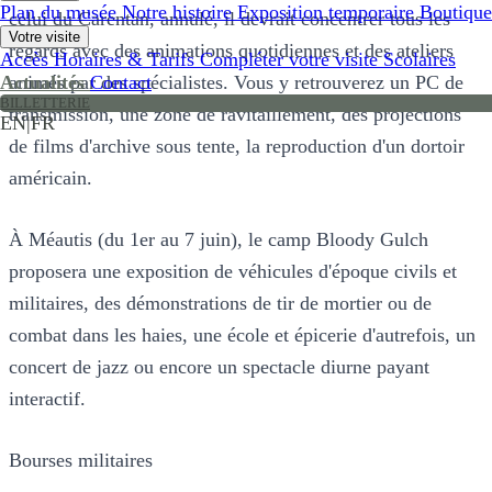
Plan du musée
Notre histoire
Exposition temporaire
Boutique
celui du Carentan, annulé, il devrait concentrer tous les
Votre visite
regards avec des animations quotidiennes et des ateliers
Accès
Horaires & Tarifs
Compléter votre visite
Scolaires
animés par des spécialistes. Vous y retrouverez un PC de
Actualités
Contact
BILLETTERIE
transmission, une zone de ravitaillement, des projections
EN
|
FR
de films d'archive sous tente, la reproduction d'un dortoir
américain.
À Méautis (du 1er au 7 juin), le camp Bloody Gulch
proposera une exposition de véhicules d'époque civils et
militaires, des démonstrations de tir de mortier ou de
combat dans les haies, une école et épicerie d'autrefois, un
concert de jazz ou encore un spectacle diurne payant
interactif.
Bourses militaires