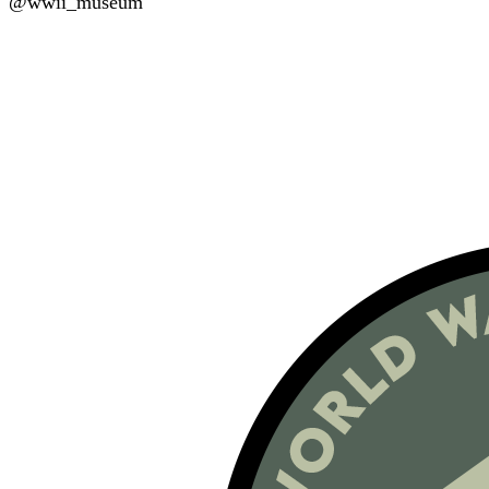
@wwii_museum