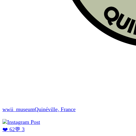
wwii_museum
Quinéville, France
❤️ 62
💬 3