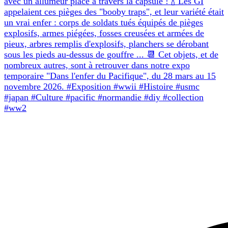
avec un allumeur placé à travers la capsule ! 🍾 Les GI
appelaient ces pièges des "booby traps", et leur variété était
un vrai enfer : corps de soldats tués équipés de pièges
explosifs, armes piégées, fosses creusées et armées de
pieux, arbres remplis d'explosifs, planchers se dérobant
sous les pieds au-dessus de gouffre ... 📆 Cet objets, et de
nombreux autres, sont à retrouver dans notre expo
temporaire "Dans l'enfer du Pacifique", du 28 mars au 15
novembre 2026. #Exposition #wwii #Histoire #usmc
#japan #Culture #pacific #normandie #diy #collection
#ww2