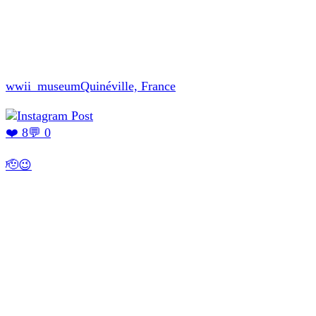
wwii_museum
Quinéville, France
❤️ 8
💬 0
🫡😉