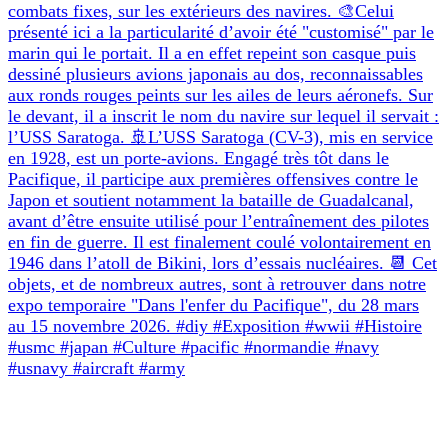
combats fixes, sur les extérieurs des navires. 🎨Celui
présenté ici a la particularité d’avoir été "customisé" par le
marin qui le portait. Il a en effet repeint son casque puis
dessiné plusieurs avions japonais au dos, reconnaissables
aux ronds rouges peints sur les ailes de leurs aéronefs. Sur
le devant, il a inscrit le nom du navire sur lequel il servait :
l’USS Saratoga. 🚢L’USS Saratoga (CV-3), mis en service
en 1928, est un porte-avions. Engagé très tôt dans le
Pacifique, il participe aux premières offensives contre le
Japon et soutient notamment la bataille de Guadalcanal,
avant d’être ensuite utilisé pour l’entraînement des pilotes
en fin de guerre. Il est finalement coulé volontairement en
1946 dans l’atoll de Bikini, lors d’essais nucléaires. 📆 Cet
objets, et de nombreux autres, sont à retrouver dans notre
expo temporaire "Dans l'enfer du Pacifique", du 28 mars
au 15 novembre 2026. #diy #Exposition #wwii #Histoire
#usmc #japan #Culture #pacific #normandie #navy
#usnavy #aircraft #army