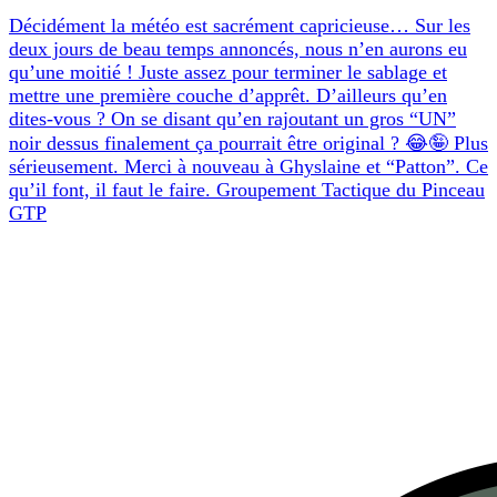
Décidément la météo est sacrément capricieuse… Sur les
deux jours de beau temps annoncés, nous n’en aurons eu
qu’une moitié ! Juste assez pour terminer le sablage et
mettre une première couche d’apprêt. D’ailleurs qu’en
dites-vous ? On se disant qu’en rajoutant un gros “UN”
noir dessus finalement ça pourrait être original ? 😂🤪 Plus
sérieusement. Merci à nouveau à Ghyslaine et “Patton”. Ce
qu’il font, il faut le faire. Groupement Tactique du Pinceau
GTP