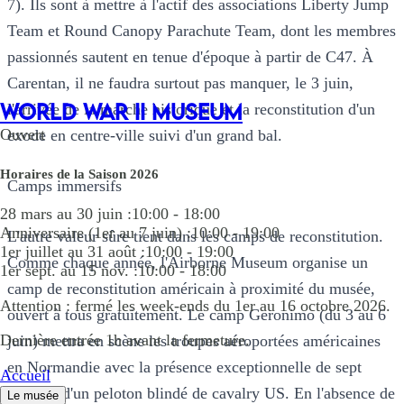
7). Ils sont à mettre à l'actif des associations Liberty Jump
Team et Round Canopy Parachute Team, dont les membres
passionnés sautent en tenue d'époque à partir de C47. À
Carentan, il ne faudra surtout pas manquer, le 3 juin,
WORLD WAR II MUSEUM
l'arrivée de la marche historique et la reconstitution d'un
Ouvert
exode en centre-ville suivi d'un grand bal.
Horaires de la Saison 2026
Camps immersifs
28 mars au 30 juin :
10:00 - 18:00
Anniversaire (1er au 7 juin) :
10:00 - 19:00
L'autre valeur sûre tient dans les camps de reconstitution.
1er juillet au 31 août :
10:00 - 19:00
Comme chaque année, l'Airborne Museum organise un
1er sept. au 15 nov. :
10:00 - 18:00
camp de reconstitution américain à proximité du musée,
Attention : fermé les week-ends du 1er au 16 octobre 2026.
ouvert à tous gratuitement. Le camp Geronimo (du 3 au 6
Dernière entrée 1h avant la fermeture.
juin) mettra en scène les troupes aéroportées américaines
en Normandie avec la présence exceptionnelle de sept
Accueil
chars et d'un peloton blindé de cavalry US. En l'absence de
Le musée