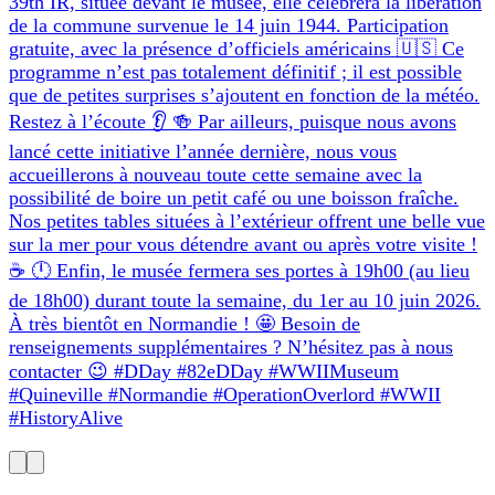
39th IR, située devant le musée, elle célébrera la libération
de la commune survenue le 14 juin 1944. Participation
gratuite, avec la présence d’officiels américains 🇺🇸 Ce
programme n’est pas totalement définitif ; il est possible
que de petites surprises s’ajoutent en fonction de la météo.
Restez à l’écoute 👂 🍻 Par ailleurs, puisque nous avons
lancé cette initiative l’année dernière, nous vous
accueillerons à nouveau toute cette semaine avec la
possibilité de boire un petit café ou une boisson fraîche.
Nos petites tables situées à l’extérieur offrent une belle vue
sur la mer pour vous détendre avant ou après votre visite !
☕ 🕛 Enfin, le musée fermera ses portes à 19h00 (au lieu
de 18h00) durant toute la semaine, du 1er au 10 juin 2026.
À très bientôt en Normandie ! 🤩 Besoin de
renseignements supplémentaires ? N’hésitez pas à nous
contacter 😉 #DDay #82eDDay #WWIIMuseum
#Quineville #Normandie #OperationOverlord #WWII
#HistoryAlive