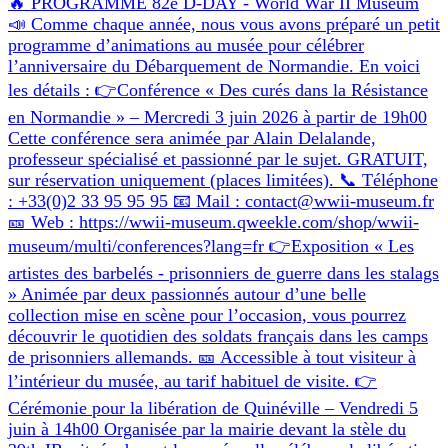
🔥 PROGRAMME 82e D-DAY - World War II Museum
📣 Comme chaque année, nous vous avons préparé un petit
programme d’animations au musée pour célébrer
l’anniversaire du Débarquement de Normandie. En voici
les détails : 👉Conférence « Des curés dans la Résistance
en Normandie » – Mercredi 3 juin 2026 à partir de 19h00
Cette conférence sera animée par Alain Delalande,
professeur spécialisé et passionné par le sujet. GRATUIT,
sur réservation uniquement (places limitées). 📞 Téléphone
: +33(0)2 33 95 95 95 📧 Mail : contact@wwii-museum.fr
🎫 Web : https://wwii-museum.qweekle.com/shop/wwii-
museum/multi/conferences?lang=fr 👉Exposition « Les
artistes des barbelés - prisonniers de guerre dans les stalags
» Animée par deux passionnés autour d’une belle
collection mise en scène pour l’occasion, vous pourrez
découvrir le quotidien des soldats français dans les camps
de prisonniers allemands. 🎫 Accessible à tout visiteur à
l’intérieur du musée, au tarif habituel de visite. 👉
Cérémonie pour la libération de Quinéville – Vendredi 5
juin à 14h00 Organisée par la mairie devant la stèle du