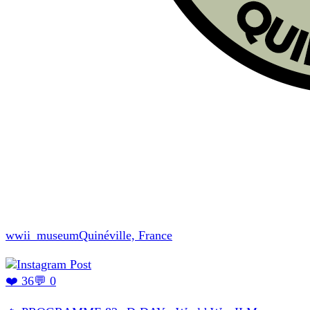
wwii_museum
Quinéville, France
❤️ 36
💬 0